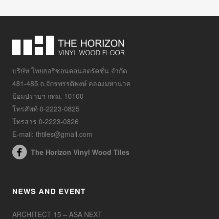
บริษัท ไทยฮอริซอนคอนสตรัคชั่น จำกัด
481-485 ถ.จักรพรรดิพงษ์ คลองมหานาค
ป้อมปราบฯ กทม. 10100
โทรศัพท์ 0-2223-0825
โทรสาร 0-2223-0826
E-mail: thtiles@gmail.com
The Horizon Vinyl Wood Tiles
NEWS AND EVENT
ARCHITECT 15 – ASA NEXT