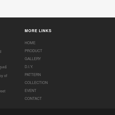
MORE LINKS
HOME
PRODUCT
d
GALLERY
D.I.Y.
เดย์
PATTERN
oy of
COLLECTION
EVENT
eet
CONTACT