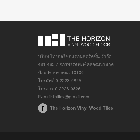
บริษัท ไทยฮอริซอนคอนสตรัคชั่น จำกัด
481-485 ถ.จักรพรรดิพงษ์ คลองมหานาค
ป้อมปราบฯ กทม. 10100
โทรศัพท์ 0-2223-0825
โทรสาร 0-2223-0826
E-mail: thtiles@gmail.com
The Horizon Vinyl Wood Tiles